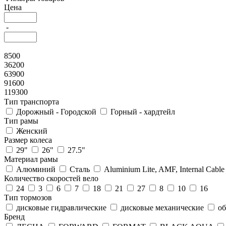
Цена
-
8500
36200
63900
91600
119300
Тип транспорта
Дорожный - Городской
Горный - хардтейл
Тип рамы
Женский
Размер колеса
29"
26"
27.5"
Материал рамы
Алюминий
Сталь
Aluminium Lite, AMF, Internal Cabl
Количество скоростей вело
24
3
6
7
18
21
27
8
10
16
Тип тормозов
дисковые гидравлические
дисковые механические
об
Бренд