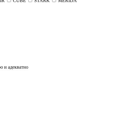
IR
CUBE
STARK
MERIDA
о и адекватно