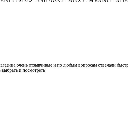
AIST
STELS
STINGER
FOXX
MIKADO
ALTA
агазина очень отзывчивые и по любым вопросам отвечали быстр
 выбрать и посмотреть