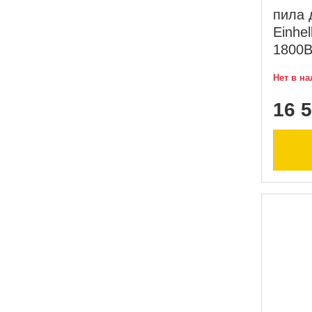
пила 
Einhe
1800В
Нет в н
16 5