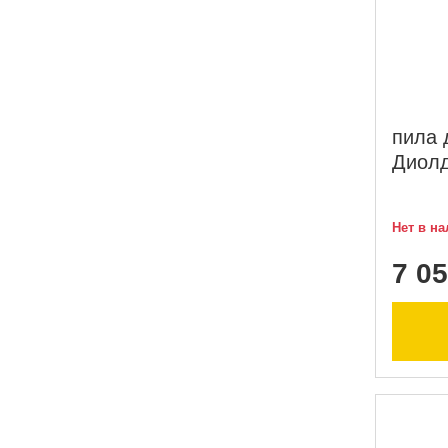
пила 
Диолд
Нет в н
7 05