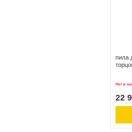
пила 
торцо
Нет в н
22 9