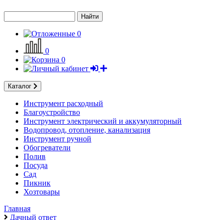
Найти
0
0
0
Каталог
Инструмент расходный
Благоустройство
Инструмент электрический и аккумуляторный
Водопровод, отопление, канализация
Инструмент ручной
Обогреватели
Полив
Посуда
Сад
Пикник
Хозтовары
Главная
Дачный ответ